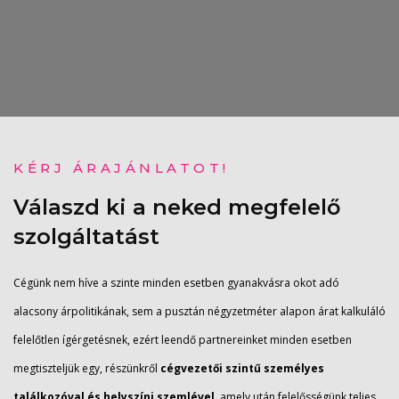
KÉRJ ÁRAJÁNLATOT!
Válaszd ki a neked megfelelő
szolgáltatást
Cégünk nem híve a szinte minden esetben gyanakvásra okot adó
alacsony árpolitikának, sem a pusztán négyzetméter alapon árat kalkuláló
felelőtlen ígérgetésnek, ezért leendő partnereinket minden esetben
megtiszteljük egy, részünkről
cégvezetői szintű személyes
találkozóval és helyszíni szemlével,
amely után felelősségünk teljes