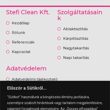
Stefi Clean Kft.
Szolgáltatásain
k
Kezdőlap
Ablaktisztítás
Rólunk
Kárpittisztítás
Referenciák
Nagytakarítás
Kapcsolat
Napi takarítás
Adatvédelem
Adatvédelmi tájékoztató
Először a Sütikről...
Ügyfélszolgálat
"Sütiket" használunk a böngészési élmény javítására,
Közösségi Média
személyre szabott hirdetések vagy tartalom megjelenítésére,
valamint forgalmunk elemzésére. Az „Összes elfogadása”